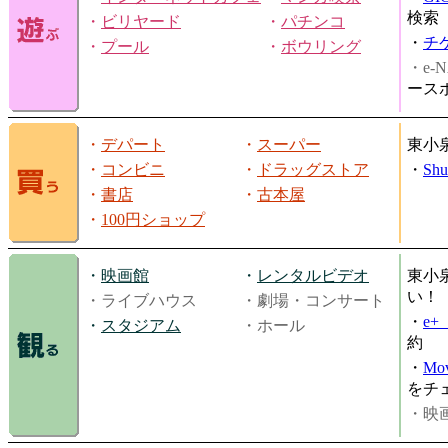
検索
・
ビリヤード
・
パチンコ
・
チ
・
プール
・
ボウリング
・e-N
ース
・
デパート
・
スーパー
東小
・
コンビニ
・
ドラッグストア
・
Shu
・
書店
・
古本屋
・
100円ショップ
・
映画館
・
レンタルビデオ
東小
い！
・ライブハウス
・劇場・コンサート
・
e
・
スタジアム
・ホール
約
・
Mov
をチ
・映画