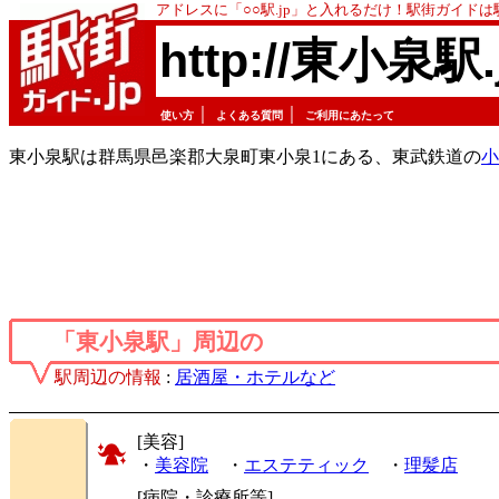
アドレスに「○○駅.jp」と入れるだけ！駅街ガイド
http://東小泉駅.
｜
｜
使い方
よくある質問
ご利用にあたって
東小泉駅は群馬県邑楽郡大泉町東小泉1にある、東武鉄道の
小
「東小泉駅」周辺の
駅周辺の情報
:
居酒屋・ホテルなど
[美容]
・
美容院
・
エステティック
・
理髪店
[病院・診療所等]