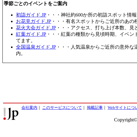
季節ごとのイベントをご案内
初詣ガイド.JP
・・・神社約600か所の初詣スポット情
お花見ガイド.JP
・・・有名スポットからご近所のあの桜
花火大会ガイド.JP
・・・アクセス、打ち上げ本数、見
紅葉ガイド.JP
・・・紅葉の種類から見頃時期、イベン
てます。
全国温泉ガイド.JP
・・・人気温泉からご近所の意外な
内。
会社案内
｜
このサービスについて
｜
掲載記事
｜
Webサイトにつ
Copyright©2