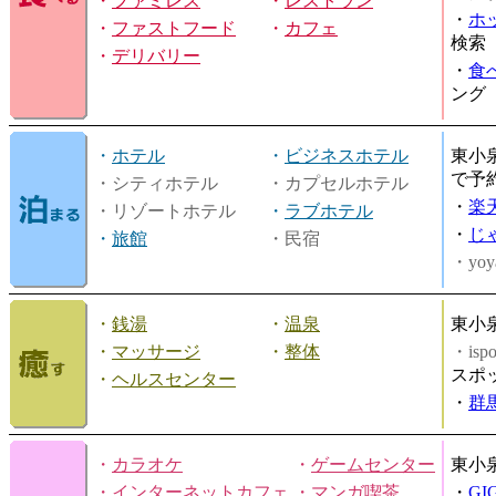
・
ファミレス
・
レストラン
・
ホ
・
ファストフード
・
カフェ
検索
・
デリバリー
・
食
ング
・
ホテル
・
ビジネスホテル
東小
で予
・シティホテル
・カプセルホテル
・
楽
・リゾートホテル
・
ラブホテル
・
じ
・
旅館
・民宿
・yoy
・
銭湯
・
温泉
東小
・
マッサージ
・
整体
・is
スポ
・
ヘルスセンター
・
群
・
カラオケ
・
ゲームセンター
東小
・
インターネットカフェ
・
マンガ喫茶
・
GI