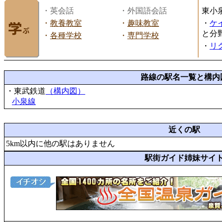
・英会話
・外国語会話
東小
・
教養教室
・
趣味教室
・
ケ
と分
・
各種学校
・
専門学校
・
リ
路線の駅名一覧と構内
・東武鉄道
（構内図）
小泉線
近くの駅
5km以内に他の駅はありません
駅街ガイド姉妹サイ