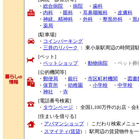
・
総合病院
・
病院
・
歯科
・
内科
・
眼科
・
耳鼻咽喉科
・
皮膚科
・
神経、精神科
・
外科
・
整形外科
・
形
・
薬局
[駐車場]
・
コインパーキング
・
三井のリパーク
： 東小泉駅周辺の時間貸
[ペット]
・
ペットショップ
・
動物病院
・ペット葬
[公的機関等]
・
郵便局
・
銀行
・
市区町村機関
・
図書
・
保育所
・
幼稚園
・
小学校
・
中学校
・
神社
・
寺
[電話番号検索]
・
タウンページ
： 全国1,100万件のお店
[住まいを借りる]
・
アパマンショップ
： こだわり検索メニュ
・
スマイティ(賃貸)
： 駅周辺の賃貸物件を