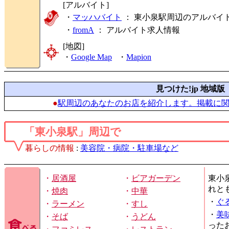
[アルバイト]
・
マッハバイト
： 東小泉駅周辺のアルバイ
・
fromA
：
アルバイト求人情報
[地図]
・
Google Map
・
Mapion
見つけた!jp 地域版
●
駅周辺のあなたのお店を紹介します。掲載に
「東小泉駅」周辺で
暮らしの情報
:
美容院・病院・駐車場など
・
居酒屋
・
ビアガーデン
東小
れと
・
焼肉
・
中華
・
ぐ
・
ラーメン
・
すし
・
美
・
そば
・
うどん
った